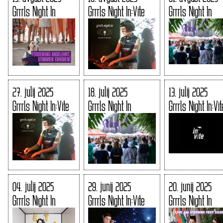
Grrrls Night In
Grrrls Night In:Vite
Grrrls Night In
27. julij 2025
18. julij 2025
13. julij 2025
Grrrls Night In:Vite
Grrrls Night In
Grrrls Night In:Vit
04. julij 2025
29. junij 2025
20. junij 2025
Grrrls Night In
Grrrls Night In:Vite
Grrrls Night In