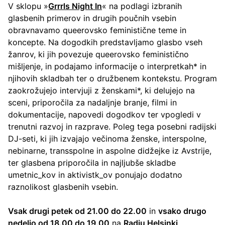
V sklopu »
Grrrls Night In
« na podlagi izbranih
glasbenih primerov in drugih poučnih vsebin
obravnavamo queerovsko feministične teme in
koncepte. Na dogodkih predstavljamo glasbo vseh
žanrov, ki jih povezuje queerovsko feministično
mišljenje, in podajamo informacije o interpretkah* in
njihovih skladbah ter o družbenem kontekstu. Program
zaokrožujejo intervjuji z ženskami*, ki delujejo na
sceni, priporočila za nadaljnje branje, filmi in
dokumentacije, napovedi dogodkov ter vpogledi v
trenutni razvoj in razprave. Poleg tega posebni radijski
DJ-seti, ki jih izvajajo večinoma ženske, interspolne,
nebinarne, transspolne in aspolne didžejke iz Avstrije,
ter glasbena priporočila in najljubše skladbe
umetnic_kov in aktivistk_ov ponujajo dodatno
raznolikost glasbenih vsebin.
Vsak drugi petek od 21.00 do 22.00
in
vsako drugo
nedeljo od 18.00 do 19.00
na
Radiu Helsinki
.