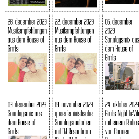
26. december 2023
22. december 2023
05. december
Musikempfehlungen
Musikempfehlungen
2023
aus dem House of
aus dem House of
Sonntagsmix au
Grrrls
Grrrls
dem House of
Grrrls
03. december 2023
19. november 2023
24. oktober 2023
Sonntagsmix aus
queerfeministische
Grrrls Night In:Vit
dem House of
Sonntagsmelodien
mit einem Radios
Grrrls
mit DJ Rosachrom
von Carmen