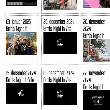
03. januar 2025
29. december 2024
20. december
Grrrls Night In
Grrrls Night In:Vite
2024
Grrrls Night In
15. december 2024
01. december 2024
22. november
Grrrls Night In:Vite
Grrrls Night In:Vite
2024
Grrrls Night In