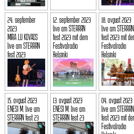
24. september
12. september 2023
18. avgust 2023
2023
live am STERRRN
live am STERRRN
MIRA LU KOVACS
fest 2023 mit dem
fest 2023 mit d
live am STERRRN
Festivalradio
Festivalradio
fest 2023
Helsinki
Helsinki
15. avgust 2023
13. avgust 2023
04. avgust 2023
ENESI M. live am
ENESI M. live am
live am STERRRN
STERRRN fest 23
STERRRN fest 23
fest 2023 mit d
Festivalradio