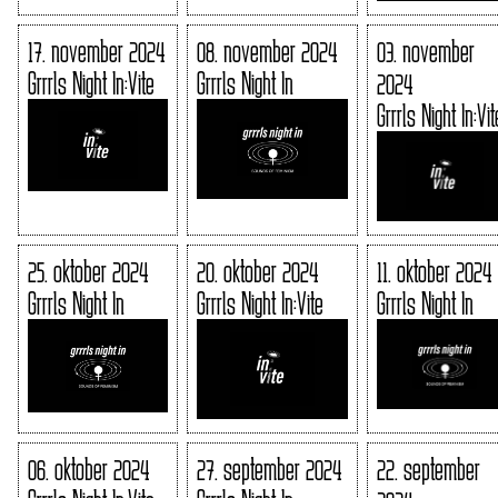
17. november 2024
08. november 2024
03. november
Grrrls Night In:Vite
Grrrls Night In
2024
Grrrls Night In:Vit
25. oktober 2024
20. oktober 2024
11. oktober 2024
Grrrls Night In
Grrrls Night In:Vite
Grrrls Night In
06. oktober 2024
27. september 2024
22. september