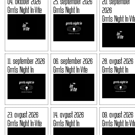
04. oktober 2026
25. september 2026
20. september
Grrrls Night In:Vite
Grrrls Night In
2026
Grrrls Night In:Vit
11. september 2026
06. september 2026
28. avgust 2026
Grrrls Night In
Grrrls Night In:Vite
Grrrls Night In
23. avgust 2026
14. avgust 2026
09. avgust 2026
Grrrls Night In:Vite
Grrrls Night In
Grrrls Night In:Vit