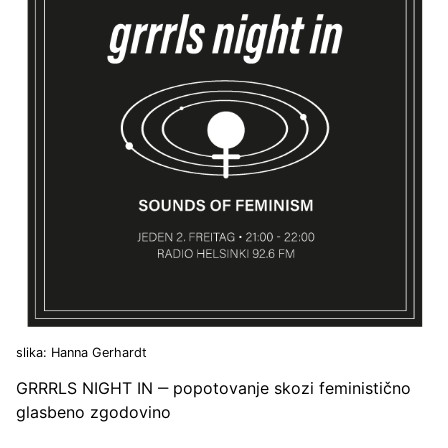
slika: Hanna Gerhardt
GRRRLS NIGHT IN ‒ popotovanje skozi feministično
glasbeno zgodovino