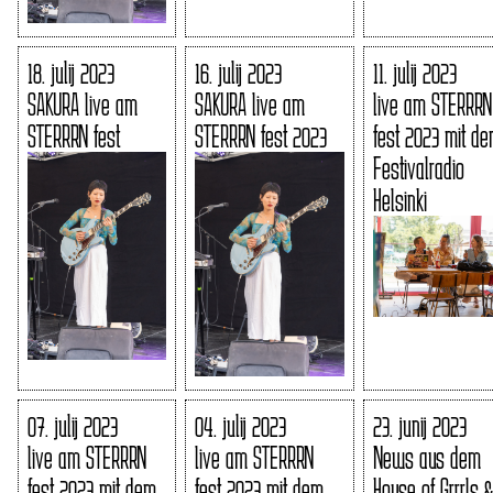
18. julij 2023
16. julij 2023
11. julij 2023
SAKURA live am
SAKURA live am
live am STERRRN
STERRRN fest
STERRRN fest 2023
fest 2023 mit d
Festivalradio
Helsinki
07. julij 2023
04. julij 2023
23. junij 2023
live am STERRRN
live am STERRRN
News aus dem
fest 2023 mit dem
fest 2023 mit dem
House of Grrrls &