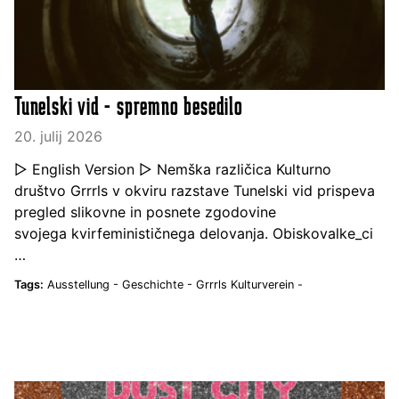
Tunelski vid - spremno besedilo
20. julij 2026
▷ English Version ▷ Nemška različica Kulturno
društvo Grrrls v okviru razstave Tunelski vid prispeva
pregled slikovne in posnete zgodovine
svojega kvirfeminističnega delovanja. Obiskovalke_ci
…
Tags:
Ausstellung -
Geschichte -
Grrrls Kulturverein -