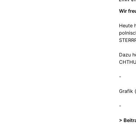
Wir fr
Heute h
polnisc
STERRR
Dazu h
CHTHU
-
Grafik 
-
> Beit