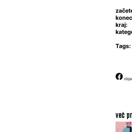
začet
konec
kraj:
katego
Tags:
obja
več pr