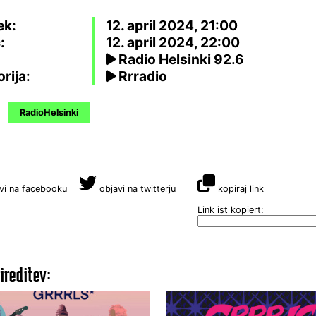
ek:
12. april 2024, 21:00
:
12. april 2024, 22:00
Radio Helsinki 92.6
rija:
Rrradio
RadioHelsinki
vi na facebooku
objavi na twitterju
kopiraj link
Link ist kopiert:
ireditev: