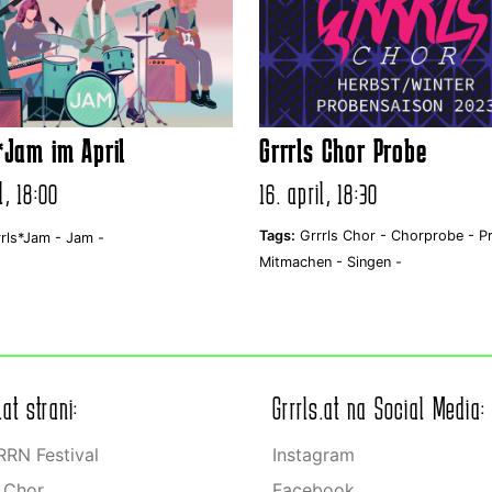
*Jam im April
Grrrls Chor Probe
l, 18:00
16. april, 18:30
Tags:
Grrrls Chor -
Chorprobe -
P
rrls*Jam -
Jam -
Mitmachen -
Singen -
.at strani:
Grrrls.at na Social Media:
RN Festival
Instagram
s Chor
Facebook