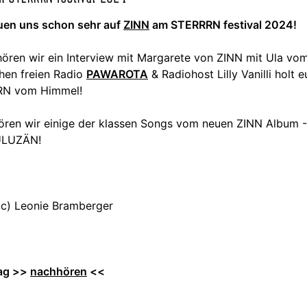
euen uns schon sehr auf
ZINN
am STERRRN festival 2024!
ören wir ein Interview mit Margarete von ZINN mit Ula vo
hen freien Radio
PAWAROTA
& Radiohost Lilly Vanilli holt 
N vom Himmel!
ören wir einige der klassen Songs vom neuen ZINN Album -
LUZÄN!
(c) Leonie Bramberger
rag >>
nachhören
<<