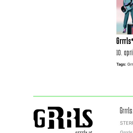
Grrrls
10. apri
Tags:
Gr
Grrrls
STERR
Grrrl