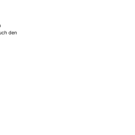
m
euch den