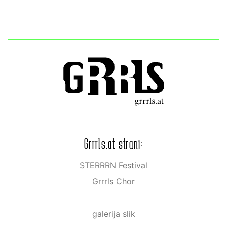
Grrrls.at strani:
STERRRN Festival
Grrrls Chor
galerija slik