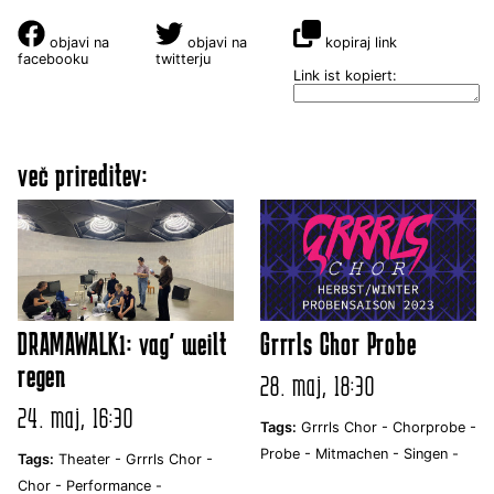
objavi na
objavi na
kopiraj link
facebooku
twitterju
Link ist kopiert:
več prireditev:
DRAMAWALK1: vag' weilt
Grrrls Chor Probe
regen
28. maj, 18:30
24. maj, 16:30
Tags:
Grrrls Chor -
Chorprobe -
Probe -
Mitmachen -
Singen -
Tags:
Theater -
Grrrls Chor -
Chor -
Performance -