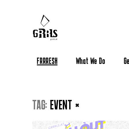
FRRRESH
What We Do
Ge
TAG:
EVENT
×