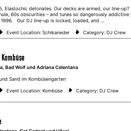
 Elastochic detonates. Our decks are armed, our line-up?
le, 60s obscurities – and tunes so dangerously addictive yo
n 1996. Our DJ line-up is locked, loaded, and …
Event Location: Schikaneder
Category: DJ Crew
e Kombüse
ita, Bad Wolf und Adriana Celentana
 und Sand im Kombüsengarten
Event Location: Kombüse
Category: DJ Crew
e
elantana, Cat Gadget und Užas!