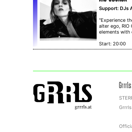
Support: DJs 
"Experience th
alter ego, RIO
elements with
Start: 20:00
Grrrl
STERR
Grrrl
Offic