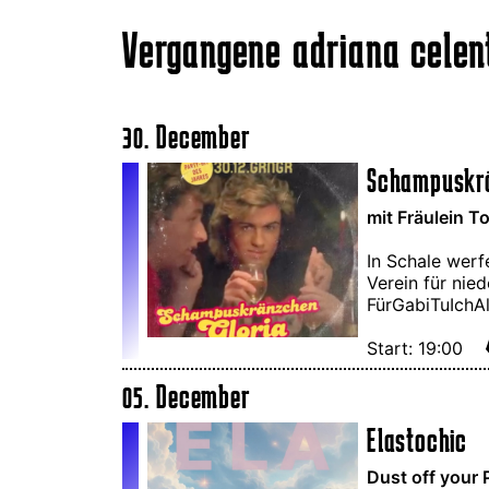
Vergangene adriana celen
30. December
Schampuskr
mit Fräulein T
In Schale werf
Verein für nie
FürGabiTuIchA
Start: 19:00
05. December
Elastochic
Dust off your 