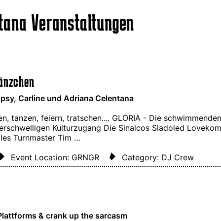
tana Veranstaltungen
änzchen
opsy, Carline und Adriana Celentana
en, tanzen, feiern, tratschen.... GLORIA - Die schwimmenden 
derschwelligen Kulturzugang Die Sinalcos Sladoled Lovekom
lles Turnmaster Tim …
Event Location: GRNGR
Category: DJ Crew
Plattforms & crank up the sarcasm