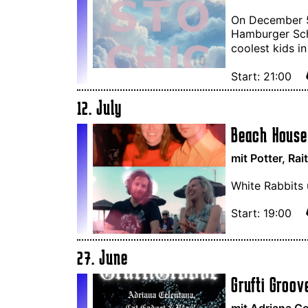
On December 5,
Hamburger Schu
coolest kids i
Start: 21:00
12. July
Beach Hous
mit Potter, Ra
White Rabbits
Start: 19:00
27. June
Grufti Groov
mit Adriana C