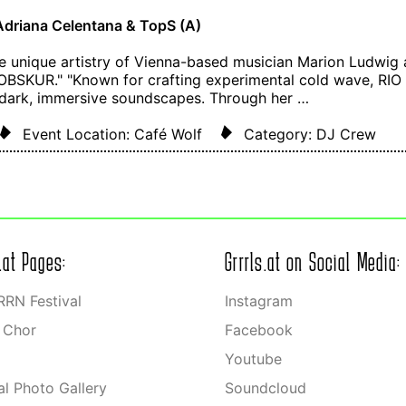
Adriana Celentana & TopS (A)
e unique artistry of Vienna-based musician Marion Ludwig a
 OBSKUR." "Known for crafting experimental cold wave, RI
 dark, immersive soundscapes. Through her …
Event Location: Café Wolf
Category: DJ Crew
s.at Pages:
Grrrls.at on Social Media:
RN Festival
Instagram
s Chor
Facebook
Youtube
ial Photo Gallery
Soundcloud