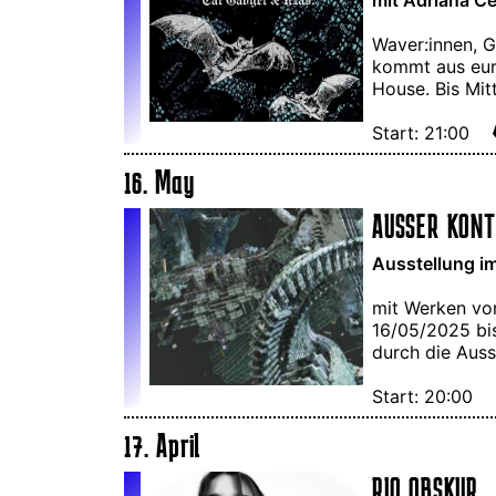
Waver:innen, 
kommt aus eure
House. Bis Mit
Start: 21:00
16. May
AUSSER KONT
Ausstellung i
mit Werken von
16/05/2025 bis
durch die Auss
Start: 20:00
17. April
RIO OBSKUR