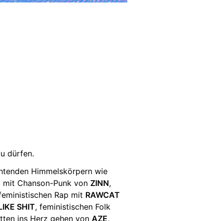
u dürfen.
uchtenden Himmelskörpern wie
t mit Chanson-Punk von
ZINN
,
feministischen Rap mit
RAWCAT
LIKE SHIT
, feministischen Folk
itten ins Herz gehen von
AZE
,