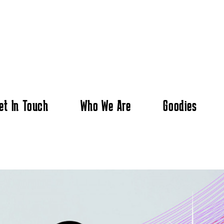
et In Touch
Who We Are
Goodies