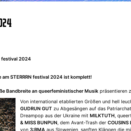
024
festival 2024
e am STERRRN festival 2024 ist komplett!
ße Bandbreite an queerfeministischer Musik
präsentieren z
Von international etablierten Größen und hell le
GUDRUN GUT
zu Abgesängen auf das Patriarcha
Dreampop aus der Ukraine mit
MILKTUTH
, queer
& MISS BUNPUN
, dem Avant-Trash der
COUSINS 
von
3:RMA
aus Slowenien, sanften Klängen die m