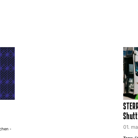
STERR
Shutt
01. m
chen -