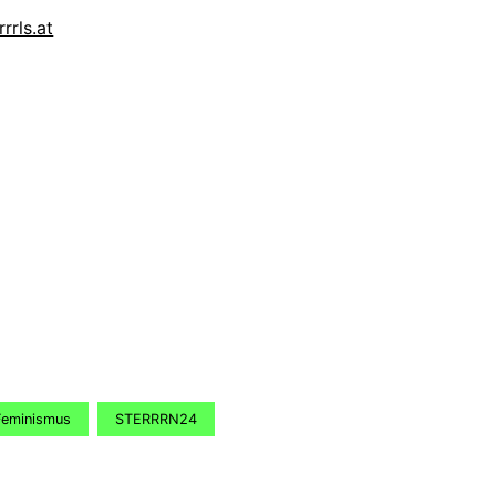
rrrls.at
Feminismus
STERRRN24