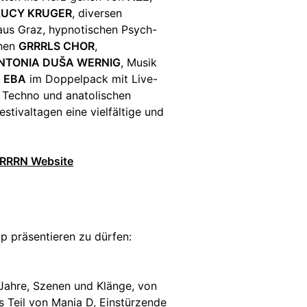
LUCY KRUGER
, diversen
aus Graz, hypnotischen Psych-
enen
GRRRLS CHOR
,
NTONIA DUŠA WERNIG
, Musik
 EBA
im Doppelpack mit Live-
 Techno und anatolischen
estivaltagen eine vielfältige und
TERRRN Website
p präsentieren zu dürfen:
 Jahre, Szenen und Klänge, von
ls Teil von Mania D, Einstürzende