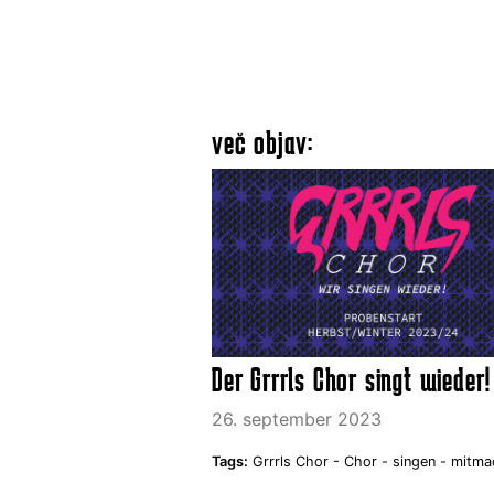
več objav:
Der Grrrls Chor singt wieder!
26. september 2023
Tags:
Grrrls Chor -
Chor -
singen -
mitma