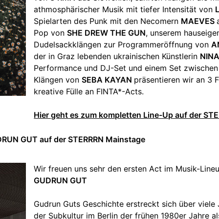
athmosphärischer Musik mit tiefer Intensität von
Spielarten des Punk mit den Necomern
MAEVES
Pop von
SHE DREW THE GUN
, unserem hauseig
Dudelsackklängen zur Programmeröffnung von
A
der in Graz lebenden ukrainischen Künstlerin
NINA
Performance und DJ-Set und einem Set zwischen
Klängen von
SEBA KAYAN
präsentieren wir an 3 F
kreative Fülle an FINTA*-Acts.
Hier geht es zum kompletten Line-Up auf der S
GUDRUN GUT auf der STERRRN Mainstage
Wir freuen uns sehr den ersten Act im Musik-Lineu
GUDRUN GUT
Gudrun Guts Geschichte erstreckt sich über viele
der Subkultur im Berlin der frühen 1980er Jahre a