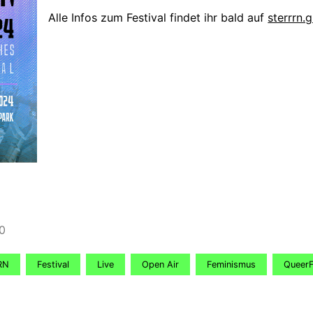
Alle Infos zum Festival findet ihr bald auf
sterrrn.g
50
RN
Festival
Live
Open Air
Feminismus
Queer