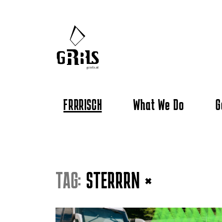
FRRRISCH
What We Do
G
TAG:
STERRRN
×