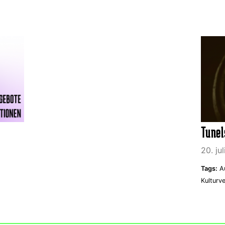
Tunel
20. ju
Tags:
A
Kulturve