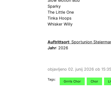
Slow Motion Bob
Sparky
The Little One
Tinka Hoops
Whisker Willy
Auftrittsort
: Sportunion Steierma
Jahr
: 2026
objavljeno 02. junij 2026 ob 15:3
Tags:
Grrrls Chor
Chor
Li