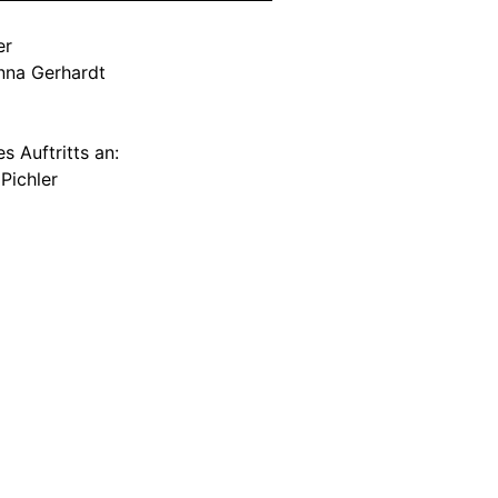
er
nna Gerhardt
 Auftritts an:
 Pichler