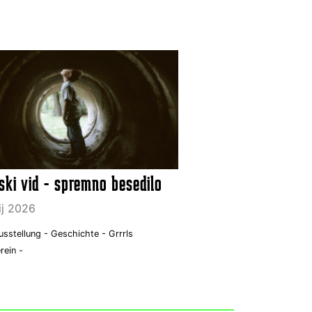
ski vid - spremno besedilo
lij 2026
usstellung -
Geschichte -
Grrrls
rein -