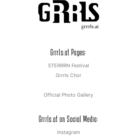
Grrrls.at Pages:
STERRRN Festival
Grrrls Chor
Official Photo Gallery
Grrrls.at on Social Media:
Instagram