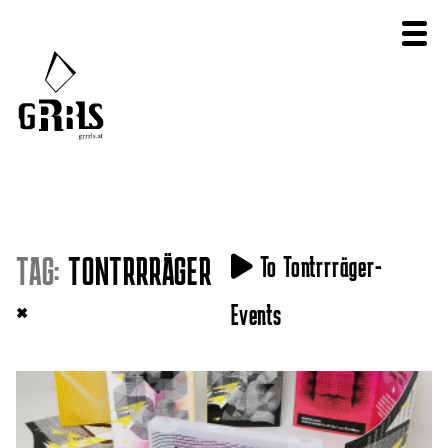
TAG:
TONTRRRÄGER
To Tontrrräger-
×
Events