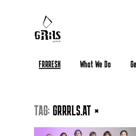
FRRRESH
What We Do
Ge
TAG:
GRRRLS.AT
×