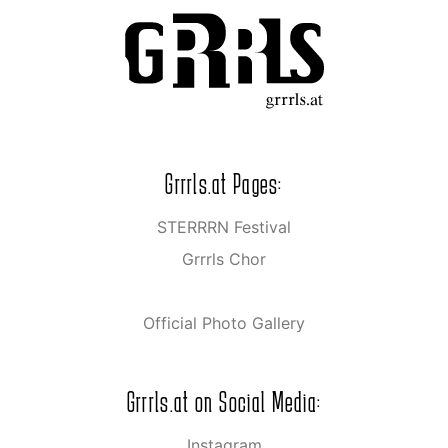
Grrrls.at Pages:
STERRRN Festival
Grrrls Chor
Official Photo Gallery
Grrrls.at on Social Media:
Instagram