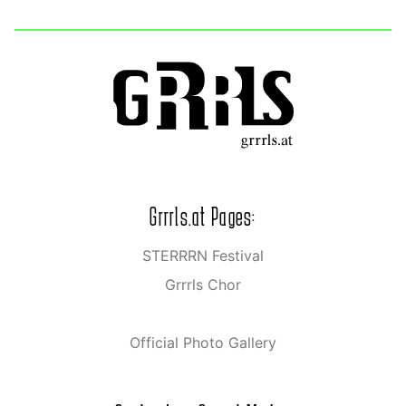
Grrrls.at Pages:
STERRRN Festival
Grrrls Chor
Official Photo Gallery