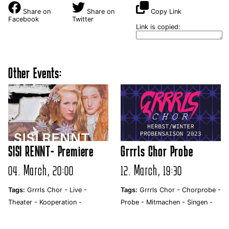
Share on
Share on
Copy Link
Facebook
Twitter
Link is copied:
Other Events:
SISI RENNT- Premiere
Grrrls Chor Probe
04. March, 20:00
12. March, 19:30
Tags:
Grrrls Chor -
Live -
Tags:
Grrrls Chor -
Chorprobe -
Theater -
Kooperation -
Probe -
Mitmachen -
Singen -