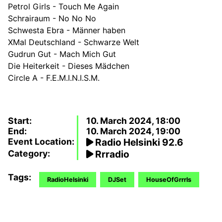
Petrol Girls - Touch Me Again
Schrairaum - No No No
Schwesta Ebra - Männer haben
XMal Deutschland - Schwarze Welt
Gudrun Gut - Mach Mich Gut
Die Heiterkeit - Dieses Mädchen
Circle A - F.E.M.I.N.I.S.M.
Start:
10. March 2024, 18:00
End:
10. March 2024, 19:00
Event Location:
Radio Helsinki 92.6
Category:
Rrradio
Tags:
RadioHelsinki
DJSet
HouseOfGrrrls