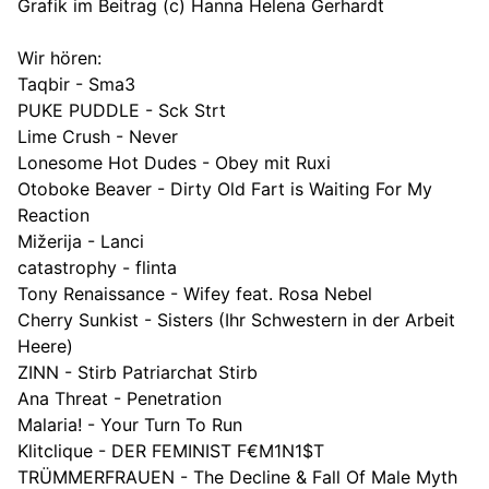
Grafik im Beitrag (c) Hanna Helena Gerhardt
Wir hören:
Taqbir - Sma3
PUKE PUDDLE - Sck Strt
Lime Crush - Never
Lonesome Hot Dudes - Obey mit Ruxi
Otoboke Beaver - Dirty Old Fart is Waiting For My
Reaction
Mižerija - Lanci
catastrophy - flinta
Tony Renaissance - Wifey feat. Rosa Nebel
Cherry Sunkist - Sisters (Ihr Schwestern in der Arbeit
Heere)
ZINN - Stirb Patriarchat Stirb
Ana Threat - Penetration
Malaria! - Your Turn To Run
Klitclique - DER FEMINIST F€M1N1$T
TRÜMMERFRAUEN - The Decline & Fall Of Male Myth