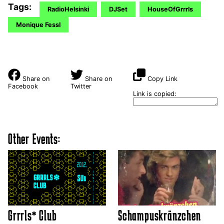
Tags:
RadioHelsinki
DJSet
HouseOfGrrrls
Monique Fessl
Share on
Share on
Copy Link
Facebook
Twitter
Link is copied:
Other Events:
Grrrls* Club
Schampuskränzchen