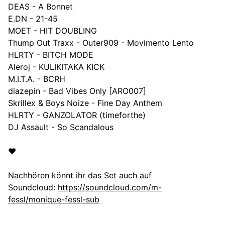
DEAS - A Bonnet
E.DN - 21-45
MOET - HIT DOUBLING
Thump Out Traxx - Outer909 - Movimento Lento
HLRTY - BITCH MODE
Aleroj - KULIKITAKA KICK
M.I.T.A. - BCRH
diazepin - Bad Vibes Only [ARO007]
Skrillex & Boys Noize - Fine Day Anthem
HLRTY - GANZOLATOR (timeforthe)
DJ Assault - So Scandalous
❤️
Nachhören könnt ihr das Set auch auf
Soundcloud:
https://soundcloud.com/m-
fessl/monique-fessl-sub