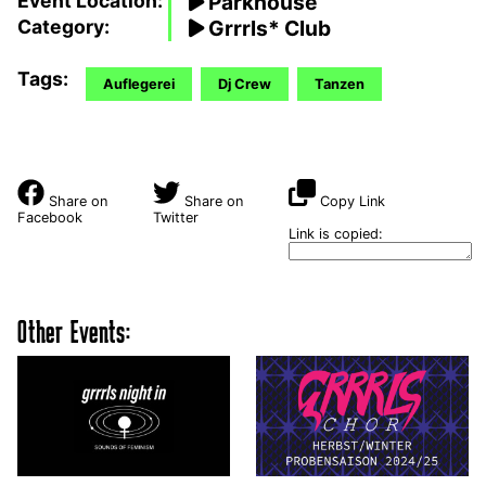
Event Location:
Parkhouse
Category:
Grrrls* Club
Tags:
Auflegerei
Dj Crew
Tanzen
Share on
Share on
Copy Link
Facebook
Twitter
Link is copied:
Other Events: