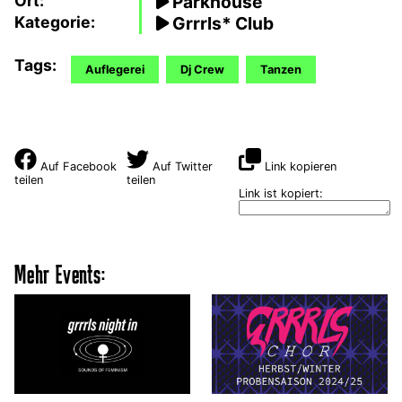
Ort:
Parkhouse
Kategorie:
Grrrls* Club
Tags:
Auflegerei
Dj Crew
Tanzen
Auf Facebook
Auf Twitter
Link kopieren
teilen
teilen
Link ist kopiert:
Mehr Events: