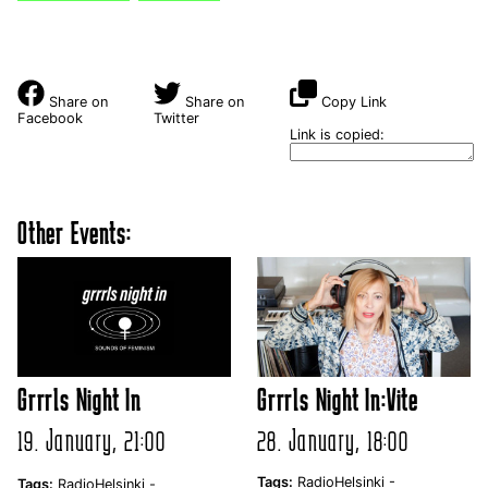
Share on
Share on
Copy Link
Facebook
Twitter
Link is copied:
Other Events:
Grrrls Night In
Grrrls Night In:Vite
19. January, 21:00
28. January, 18:00
Tags:
RadioHelsinki -
Tags:
RadioHelsinki -