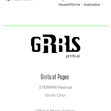
HouseOfGrrrls -
GudrunGut -
Grrrls.at Pages:
STERRRN Festival
Grrrls Chor