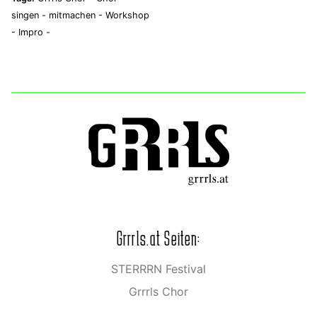
singen -
mitmachen -
Workshop
-
Impro -
Grrrls.at Seiten:
STERRRN Festival
Grrrls Chor