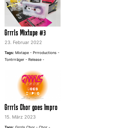
Grrrls Mixtape #3
23. Februar 2022
Tags:
Mixtape -
Prrroductions -
Tontrrräger -
Release -
Grrrls Chor goes Impro
15. März 2023
Tags:
Grrrls Chor -
Chor -