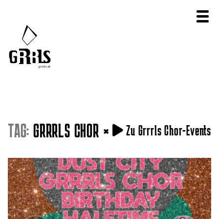
TAG:
GRRRLS CHOR
×
Zu Grrrls Chor-Events