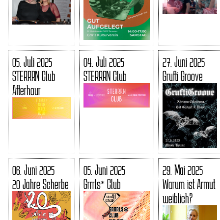
05. Juli 2025
04. Juli 2025
27. Juni 2025
STERRRN Club
STERRRN Club
Grufti Groove
Afterhour
06. Juni 2025
05. Juni 2025
29. Mai 2025
20 Jahre Scherbe
Grrrls* Club
Warum ist Armut
weiblich?