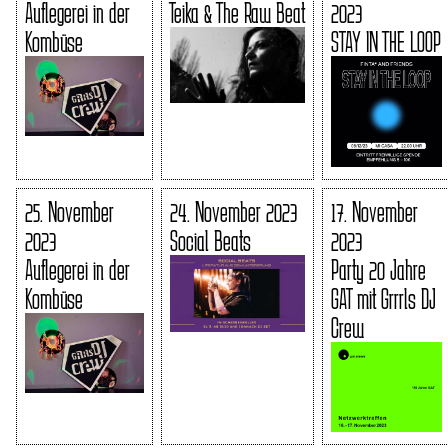
Auflegerei in der
Teika & The Raw Beat
2023
Kombüse
STAY IN THE LOOP
25. November
24. November 2023
17. November
2023
Social Beats
2023
Auflegerei in der
Party 20 Jahre
Kombüse
GAT mit Grrrls DJ
Crew