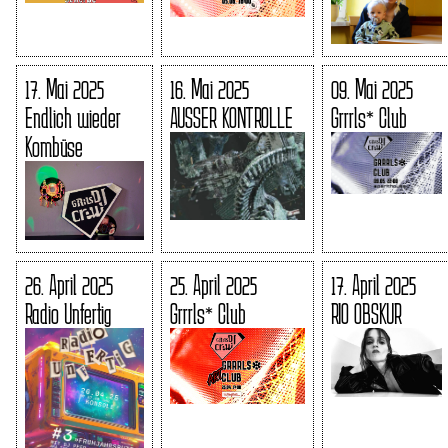
17. Mai 2025
16. Mai 2025
09. Mai 2025
Endlich wieder
AUSSER KONTROLLE
Grrrls* Club
Kombüse
26. April 2025
25. April 2025
17. April 2025
Radio Unfertig
Grrrls* Club
RIO OBSKUR