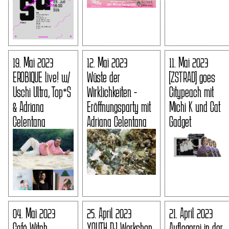
19. Mai 2023
12. Mai 2023
11. Mai 2023
EROBIQUE live! w/
Wüste der
[ZSTRAD] goes
Uschi Ultra, Top*S
Wirklichkeiten -
Citypeach mit
& Adriana
Eröffnungsparty mit
Michi K und Cat
Celentana
Adriana Celentana
Gadget
04. Mai 2023
25. April 2023
21. April 2023
Café Witch
YOUTH DJ Workshop
Auflegerei in der