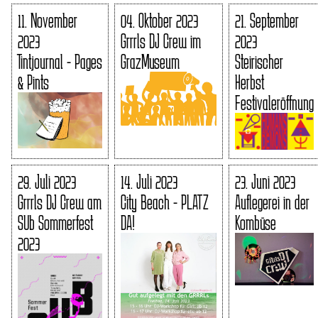
11. November
04. Oktober 2023
21. September
2023
Grrrls DJ Crew im
2023
Tintjournal - Pages
GrazMuseum
Steirischer
& Pints
Herbst
Festivaleröffnung
29. Juli 2023
14. Juli 2023
23. Juni 2023
Grrrls DJ Crew am
City Beach - PLATZ
Auflegerei in der
SUb Sommerfest
DA!
Kombüse
2023