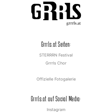
Grrrls.at Seiten:
STERRRN Festival
Grrrls Chor
Offizielle Fotogalerie
Grrrls.at auf Social Media:
Instagram