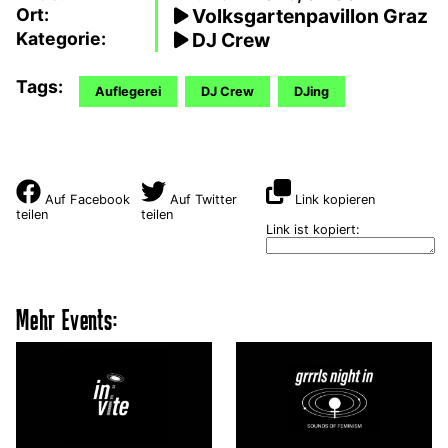
Ort:
Volksgartenpavillon Graz
Kategorie:
DJ Crew
Tags:
Auflegerei
DJ Crew
DJing
Auf Facebook
Auf Twitter
Link kopieren
teilen
teilen
Link ist kopiert:
Mehr Events: