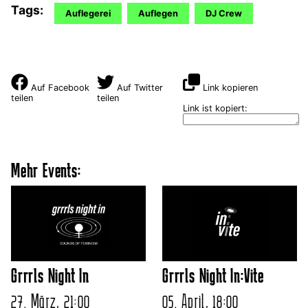
Tags:
Auflegerei
Auflegen
DJ Crew
Auf Facebook
Auf Twitter
Link kopieren
teilen
teilen
Link ist kopiert:
Mehr Events:
Grrrls Night In
Grrrls Night In:Vite
27. März, 21:00
05. April, 18:00