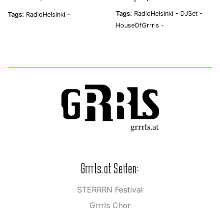
Tags:
RadioHelsinki -
DJSet -
Tags:
RadioHelsinki -
HouseOfGrrrls -
Grrrls.at Seiten:
STERRRN Festival
Grrrls Chor