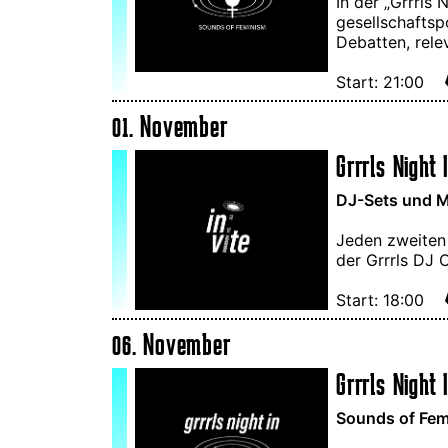
In der „Grrrls
gesellschaftsp
Debatten, rele
Start: 21:00
01. November
Grrrls Night I
DJ-Sets und M
Jeden zweiten
der Grrrls DJ 
Start: 18:00
06. November
Grrrls Night 
Sounds of Femi