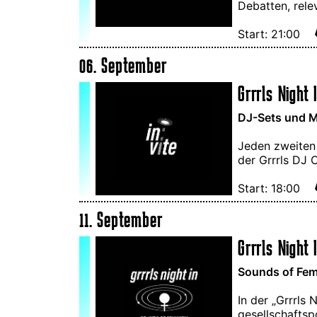
Debatten, rele
Start: 21:00
06. September
Grrrls Night I
DJ-Sets und M
Jeden zweiten
der Grrrls DJ 
Start: 18:00
11. September
Grrrls Night 
Sounds of Femi
In der „Grrrls
gesellschaftsp