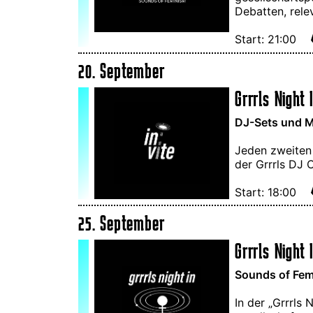
Debatten, rele
Start: 21:00
20. September
Grrrls Night I
DJ-Sets und M
Jeden zweiten
der Grrrls DJ 
Start: 18:00
25. September
Grrrls Night 
Sounds of Femi
In der „Grrrls