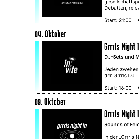
gesellschaftsp
Debatten, rele
Start: 21:00
04. Oktober
Grrrls Night I
DJ-Sets und M
Jeden zweiten
der Grrrls DJ 
Start: 18:00
09. Oktober
Grrrls Night 
Sounds of Femi
In der „Grrrls