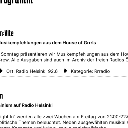
n:Vite
usikempfehlungen aus dem House of Grrrls
 Sonntag präsentieren wir Musikempfehlungen aus dem Hou
Crew. Alle Ausgaben sind auch im Archiv der freien Radios
Ort: Radio Helsinki 92.6
Kategorie: Rrradio
In
nism auf Radio Helsinki
 Night In“ werden alle zwei Wochen am Freitag von 21:00-22
olitische Themen beleuchtet. Neben ausgewählten musikalis
vante Konzepte und kultur- sowie sozialpolitische …