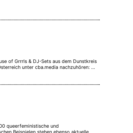
se of Grrrls & DJ-Sets aus dem Dunstkreis
 Österreich unter cba.media nachzuhören: …
:00 queerfeministische und
chen Beispielen stehen ebenso aktuelle