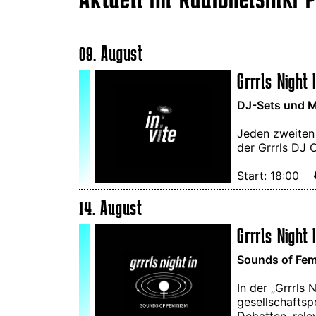
09. August
Grrrls Night I
DJ-Sets und M
Jeden zweiten
der Grrrls DJ 
Start: 18:00
14. August
Grrrls Night 
Sounds of Femi
In der „Grrrls
gesellschaftsp
Debatten, rele