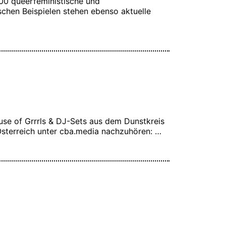
:00 queerfeministische und
chen Beispielen stehen ebenso aktuelle
se of Grrrls & DJ-Sets aus dem Dunstkreis
 Österreich unter cba.media nachzuhören: …