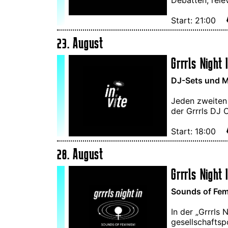
Start: 21:00
23. August
Grrrls Night I
DJ-Sets und M
Jeden zweiten
der Grrrls DJ 
Start: 18:00
28. August
Grrrls Night 
Sounds of Femi
In der „Grrrls
gesellschaftsp