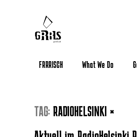
FRRRISCH
What We Do
G
TAG:
RADIOHELSINKI
×
Aktuell im RadioHelsinki