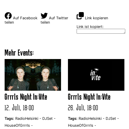
Auf Facebook
Auf Twitter
Link kopieren
teilen
teilen
Link ist kopiert:
Mehr Events:
Grrrls Night In:Vite
Grrrls Night In:Vite
12. Juli, 18:00
26. Juli, 18:00
Tags:
RadioHelsinki -
DJSet -
Tags:
RadioHelsinki -
DJSet -
HouseOfGrrrls -
HouseOfGrrrls -