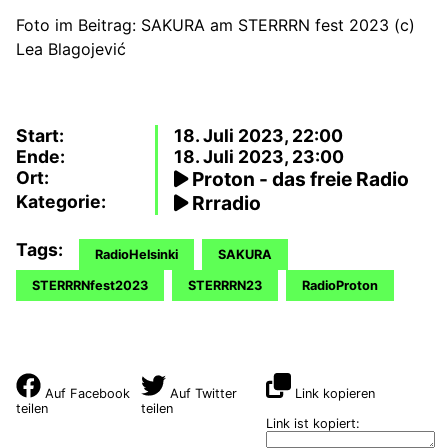
Foto im Beitrag: SAKURA am STERRRN fest 2023 (c)
Lea Blagojević
Start:
18. Juli 2023, 22:00
Ende:
18. Juli 2023, 23:00
Ort:
Proton - das freie Radio
Kategorie:
Rrradio
Tags:
RadioHelsinki
SAKURA
STERRRNfest2023
STERRRN23
RadioProton
Auf Facebook
Auf Twitter
Link kopieren
teilen
teilen
Link ist kopiert: