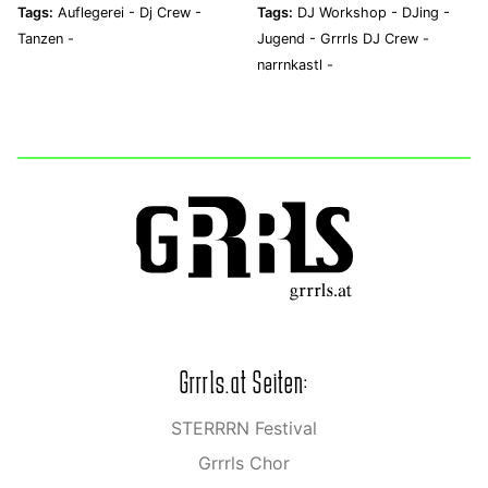
Tags:
Auflegerei -
Dj Crew -
Tags:
DJ Workshop -
DJing -
Tanzen -
Jugend -
Grrrls DJ Crew -
narrnkastl -
Grrrls.at Seiten:
STERRRN Festival
Grrrls Chor