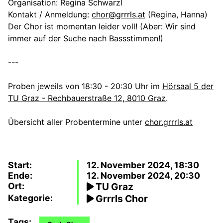
Organisation: Regina Schwarzl
Kontakt / Anmeldung:
chor@grrrls.at
(Regina, Hanna)
Der Chor ist momentan leider voll! (Aber: Wir sind
immer auf der Suche nach Bassstimmen!)
---
Proben jeweils von 18:30 - 20:30 Uhr im
Hörsaal 5 der
TU Graz - Rechbauerstraße 12, 8010 Graz
.
Übersicht aller Probentermine unter
chor.grrrls.at
Start:
12. November 2024, 18:30
Ende:
12. November 2024, 20:30
Ort:
TU Graz
Kategorie:
Grrrls Chor
Tags: