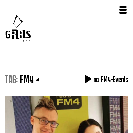
TAG:
FM4
×
na FM4-Events