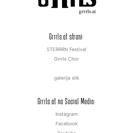
Grrrls.at strani:
STERRRN Festival
Grrrls Chor
galerija slik
Grrrls.at na Social Media:
Instagram
Facebook
Youtube