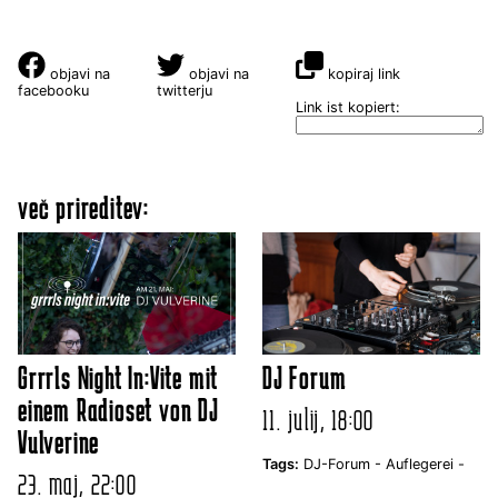
objavi na
objavi na
kopiraj link
facebooku
twitterju
Link ist kopiert:
več prireditev:
Grrrls Night In:Vite mit
DJ Forum
einem Radioset von DJ
11. julij, 18:00
Vulverine
Tags:
DJ-Forum -
Auflegerei -
23. maj, 22:00