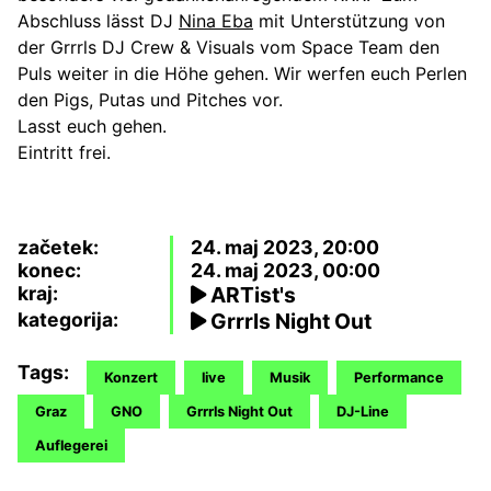
Abschluss lässt DJ
Nina Eba
mit Unterstützung von
der Grrrls DJ Crew & Visuals vom Space Team den
Puls weiter in die Höhe gehen. Wir werfen euch Perlen
den Pigs, Putas und Pitches vor.
Lasst euch gehen.
Eintritt frei.
začetek:
24. maj 2023, 20:00
konec:
24. maj 2023, 00:00
kraj:
ARTist's
kategorija:
Grrrls Night Out
Tags:
Konzert
live
Musik
Performance
Graz
GNO
Grrrls Night Out
DJ-Line
Auflegerei