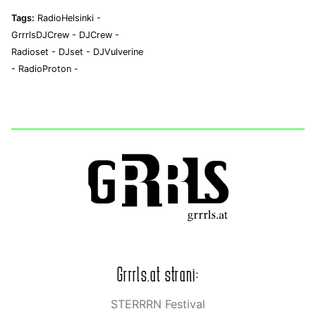
Tags:
RadioHelsinki -
GrrrlsDJCrew -
DJCrew -
Radioset -
DJset -
DJVulverine
-
RadioProton -
Grrrls.at strani:
STERRRN Festival