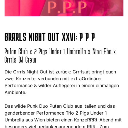
GRRRLS NIGHT OUT XXVI: P P P
Putan Club x 2 Pigs Under 1 Umbrella x Nina Eba x
Grrrls DJ Crew
Die Grrrls Night Out ist zurück: Grrrls.at bringt euch
zwei Konzerte, verbunden mit extraOrdinärer
Performance & wilder Auflegerei in einem einmaligen
Ambiente.
Das wilde Punk Duo
Putan Club
aus Italien und das
genderbender Performance Trio
2 Pigs Under 1
Umbrella
aus Wien bieten einen KonzeRRRt-Abend mit
besonders viel gedankenanregendem RRR. Zum