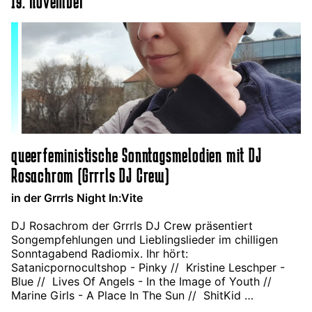
19. november
queerfeministische Sonntagsmelodien mit DJ
Rosachrom (Grrrls DJ Crew)
in der Grrrls Night In:Vite
DJ Rosachrom der Grrrls DJ Crew präsentiert
Songempfehlungen und Lieblingslieder im chilligen
Sonntagabend Radiomix. Ihr hört:
Satanicpornocultshop - Pinky // Kristine Leschper -
Blue // Lives Of Angels - In the Image of Youth //
Marine Girls - A Place In The Sun // ShitKid …