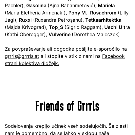
Pachler),
Gasolina
(Ajna Babahmetović),
Mariela
(Maria Eletheria Armenaki),
Pony M.
,
Rosachrom
(Lilly
Jagl),
Ruxxi
(Ruxandra Petroșanu),
Tetkaarhitektka
(Majda Krivograd),
Top_S
(Sigrid Raggam),
Uschi Ultra
(Kathi Oberegger),
Vulverine
(Dorothea Maleczek)
Za povpraševanje ali dogodke pošljite e-sporočilo na
grrrls@grrrls.at
ali stopite v stik z nami na
Facebook
strani kolektiva didžejk
.
Friends of Grrrls
Sodelovanja krepijo učinek vseh sodelujočih. Še zlasti
nam je pomembno, da se lahko v sklopu naše