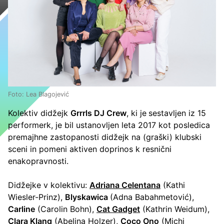
Foto: Lea Blagojević
Kolektiv didžejk
Grrrls DJ Crew
, ki je
sestavljen iz 15
performerk, je bil ustanovljen leta 2017 kot posledica
premajhne zastopanosti didžejk na (graški) klubski
sceni in pomeni aktiven doprinos k resnični
enakopravnosti.
Didžejke v kolektivu:
Adriana Celentana
(Kathi
Wiesler-Prinz),
Blyskawica
(Adna Babahmetović),
Carline
(Carolin Bohn),
Cat Gadget
(Kathrin Weidum),
Clara Klang
(Abelina Holzer),
Coco Ono
(Michi