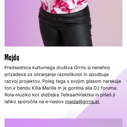
Majda
Predsednica kulturnega društva Grrrls si nenehno
prizadeva za ohranjanje raznolikosti in spodbuja
razvoj projektov. Poleg tega s svojim glasom narekuje
ton v bendu Killa Marilla in je gonilna sila DJ foruma.
Rola muziko kot didžejka Tetkaarhitektka in pišeš ji
lahko sporočila na e-naslov
majda@grrrls.at
.