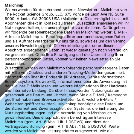
Mailchimp
Wir verwenden für den Versand unseres Newsletters Mailchimp von
The Rocket Science Group, LLC, 675 Ponce de Leon Ave NE Suite
5000, Atlanta, GA 30308 USA (Mailchimp). Dies ermöglicht uns, mit
Abonnenten direkt in Kontakt zu treten. Zusätzlich analysieren wir Ihr
Nutzungsverhalten, um unser Angebot zu optimieren. Dafür geben
wir folgende personenbezogene Daten an Mailchimp weiter: E-Mail-
Adresse Mailchimp ist Empfänger Ihrer personenbezogenen Daten
und als Auftragsverarbeiter für uns tätig, soweit es um den Verand
unseres Newsletters geht. Die Verarbeitung der unter diesem
Abschnitt angegebenen Daten ist weder gesetzlich noch vertraglich
vorgeschrieben. Ohne Ihre Einwilligung und die Übermittlung Ihrer
personenbezogenen Daten, können wir keinen Newsletter an Sie
aussenden.
Zusätzlich werden von Mailchimp folgende personenbezogene Daten
mit Hilfe von Cookies und anderen Tracking-Methoden gesammelt:
Informationen über Ihr Endgerät (IP-Adresse, Geräteinformationen,
Betriebssystem, Browser-ID, Informationen über die Anwendung mit
der Sie Ihre E-Mails lesen und weitere Informationen über Hardware
und Internetverbindung. Darüber hinaus werden Nutzungsdaten
gesammelt wie Datum und Uhrzeit, wann Sie die E-Mail / Kampagne
geöffnet haben und Browseraktivitäten (z.B. welche E-Mails /
Webseiten geöffnet wurden). Mailchimp benötigt diese Daten, um
die Sicherheit und Zuverlässigkeit der Systeme, die Einhaltung der
Nutzungsbedingungen und die Vermeidung von Missbrauch zu
gewährleisten. Dies entspricht dem berechtigten Interesse
Mailchimp (gem. Art. 6 Abs. 1 lit. f DSGVO) und dient der
Vertragsdurchführung (gem. Art. 6 Abs. 1 lit. b DSGVO). Weiter
werden von Mailchimp Leistungsdaten ausgewertet, wie die