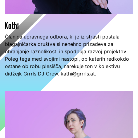
Kathi
Članica upravnega odbora, ki je iz strasti postala
blagajničarka društva si nenehno prizadeva za
ohranjanje raznolikosti in spodbuja razvoj projektov.
Poleg tega med svojimi nastopi, ob katerih redkokdo
ostane ob robu plesišča, narekuje ton v kolektivu
didžejk Grrrls DJ Crew.
kathi@grrrls.at
.