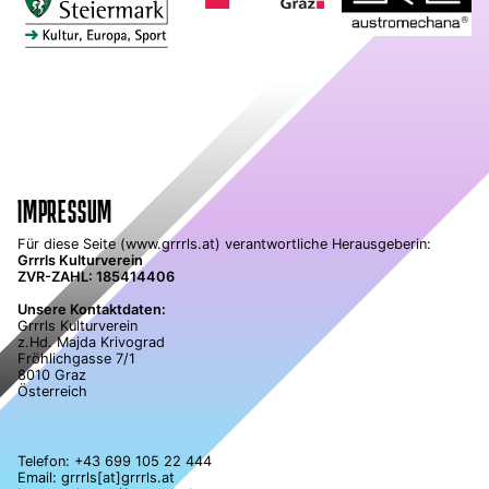
IMPRESSUM
Für diese Seite (www.grrrls.at) verantwortliche Herausgeberin:
Grrrls Kulturverein
ZVR-ZAHL: 185414406
Unsere Kontaktdaten:
Grrrls Kulturverein
z.Hd. Majda Krivograd
Fröhlichgasse 7/1
8010 Graz
Österreich
Telefon:
+43 699 105 22 444
Email: grrrls[at]grrrls.at