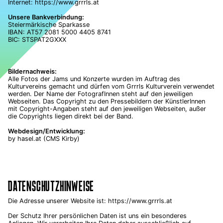
Internet: https://www.grrrls.at
Unsere Bankverbindung:
Steiermärkische Sparkasse
IBAN: AT57 2081 5000 4405 8741
BIC: STSPAT2GXXX
Bildernachweis:
Alle Fotos der Jams und Konzerte wurden im Auftrag des
Kulturvereins gemacht und dürfen vom Grrrls Kulturverein verwendet
werden. Der Name der FotografInnen steht auf den jeweiligen
Webseiten. Das Copyright zu den Pressebildern der KünstlerInnen
mit Copyright-Angaben steht auf den jeweiligen Webseiten, außer
die Copyrights liegen direkt bei der Band.
Webdesign/Entwicklung:
by
hasel.at
(CMS Kirby)
DATENSCHUTZHINWEISE
Die Adresse unserer Website ist: https://www.grrrls.at
Der Schutz Ihrer persönlichen Daten ist uns ein besonderes