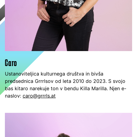
Caro
Ustanoviteljica kulturnega društva in bivša
predsednica Grrrlsov od leta 2010 do 2023. S svojo
bas kitaro narekuje ton v bendu Killa Marilla. Njen e-
naslov:
caro@grrrls.at