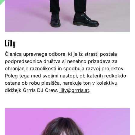
Lilly
Članica upravnega odbora, ki je iz strasti postala
podpredsednica društva si nenehno prizadeva za
ohranjanje raznolikosti in spodbuja razvoj projektov.
Poleg tega med svojimi nastopi, ob katerih redkokdo
ostane ob robu plesišča, narekuje ton v kolektivu
didžejk Grrrls DJ Crew.
lilly@grrrls.at
.