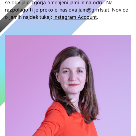
se odvijajo zgorja omenjeni jami in na odru. Na
razpolago ti je preko e-naslova
jam@grrrls.at
. Novice
o jamih najdeš tukaj:
Instagram Account
.