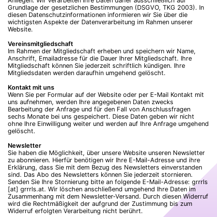
Anliegen. Wir verarbeiten Ihre Daten daher ausschließlich auf
Grundlage der gesetzlichen Bestimmungen (DSGVO, TKG 2003). In
diesen Datenschutzinformationen informieren wir Sie über die
wichtigsten Aspekte der Datenverarbeitung im Rahmen unserer
Website.
Vereinsmitgliedschaft
Im Rahmen der Mitgliedschaft erheben und speichern wir Name,
Anschrift, Emailadresse für die Dauer Ihrer Mitgliedschaft. Ihre
Mitgliedschaft können Sie jederzeit schriftlich kündigen. Ihre
Mitgliedsdaten werden daraufhin umgehend gelöscht.
Kontakt mit uns
Wenn Sie per Formular auf der Website oder per E-Mail Kontakt mit
uns aufnehmen, werden Ihre angegebenen Daten zwecks
Bearbeitung der Anfrage und für den Fall von Anschlussfragen
sechs Monate bei uns gespeichert. Diese Daten geben wir nicht
ohne Ihre Einwilligung weiter und werden auf Ihre Anfrage umgehend
gelöscht.
Newsletter
Sie haben die Möglichkeit, über unsere Website unseren Newsletter
zu abonnieren. Hierfür benötigen wir Ihre E-Mail-Adresse und ihre
Erklärung, dass Sie mit dem Bezug des Newsletters einverstanden
sind. Das Abo des Newsletters können Sie jederzeit stornieren.
Senden Sie Ihre Stornierung bitte an folgende E-Mail-Adresse: grrrls
[at] grrrls.at. Wir löschen anschließend umgehend Ihre Daten im
Zusammenhang mit dem Newsletter-Versand. Durch diesen Widerruf
wird die Rechtmäßigkeit der aufgrund der Zustimmung bis zum
Widerruf erfolgten Verarbeitung nicht berührt.