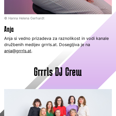
© Hanna Helena Gerhardt
Anja
Anja si vedno prizadeva za raznolikost in vodi kanale
družbenih medijev grrrls.at. Dosegljiva je na
anja@grrrls.at
.
Grrrls DJ Crew