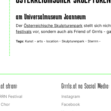
am Universalmuseum Joanneum
Der
Österreichische Skulpturenpark
stellt sich nic
festivals
vor, sondern auch als Friend of Grrrls - gan
Tags:
Kunst -
arts -
location -
Skulpturenpark -
Sterrrn -
.at strani:
Grrrls.at na Social Media:
RN Festival
Instagram
s Chor
Facebook