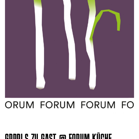
GRRRLS ZU GAST @ FORUM KÜCHE