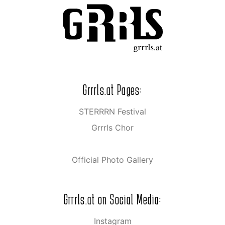
Grrrls.at Pages:
STERRRN Festival
Grrrls Chor
Official Photo Gallery
Grrrls.at on Social Media:
Instagram