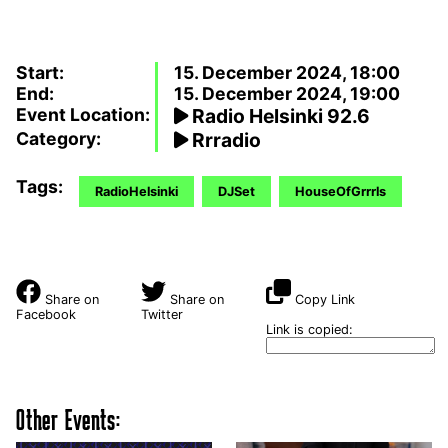
Start:
15. December 2024, 18:00
End:
15. December 2024, 19:00
Event Location:
Radio Helsinki 92.6
Category:
Rrradio
Tags:
RadioHelsinki
DJSet
HouseOfGrrrls
Share on
Share on
Copy Link
Facebook
Twitter
Link is copied:
Other Events: