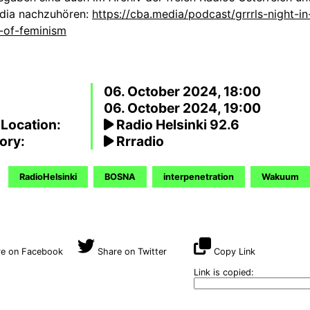
dia nachzuhören:
https://cba.media/podcast/grrrls-night-in
-of-feminism
06. October 2024, 18:00
06. October 2024, 19:00
 Location:
Radio Helsinki 92.6
ory:
Rrradio
RadioHelsinki
BOSNA
interpenetration
Wakuum
e on Facebook
Share on Twitter
Copy Link
Link is copied: