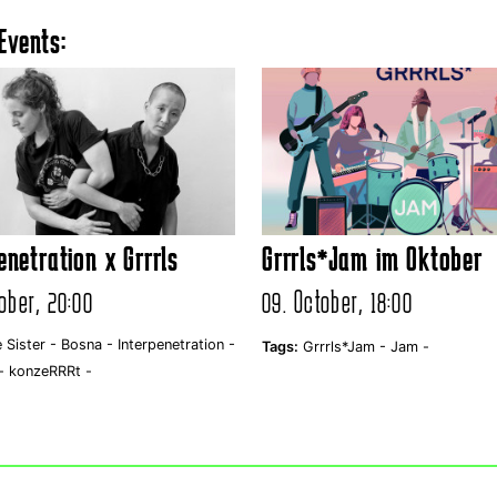
Events:
enetration x Grrrls
Grrrls*Jam im Oktober
ober, 20:00
09. October, 18:00
e Sister -
Bosna -
Interpenetration -
Tags:
Grrrls*Jam -
Jam -
-
konzeRRRt -