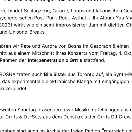
verbindet Schlagzeug, Gitarre, Loops und lakonischen Ge
sychedelischen Post-Punk-Rock-Ästhetik. Ihr Album
You Kn
2023) wirkt wie ein semi-improvisierter Jam mit dichten Gi
und Unisono-Breaks.
hören wir Pete und Aurora von Bosna im Gespräch & einen
itt aus einem Mitschnitt ihres Konzerts vom Freitag, 4. Okt
 Rahmen der
!nterpenetration x Grrrls
stattfand.
BOSNA traten auch
Bile Sister
aus Toronto auf, ein Synth-P
, das experimentelle elektronische Klänge mit eingängigen
n verbindet.
zweiten Sonntag präsentieren wir Musikempfehlungen aus
f Grrrls & DJ-Sets aus dem Dunstkreis der Grrrls DJ Crew.
sgaben sind auch im Archiv der freien Radios Österreich un