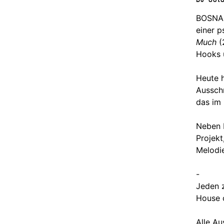
BOSNA 
einer p
Much
(
Hooks 
Heute 
Ausschn
das im
Neben 
Projekt
Melodie
-
Jeden 
House o
Alle Au