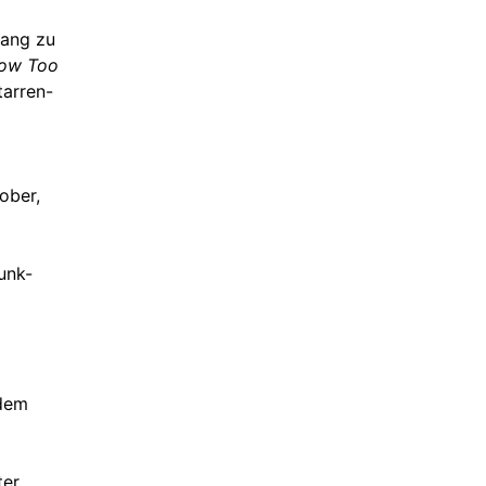
sang zu
ow Too
tarren-
ober,
unk-
 dem
ter