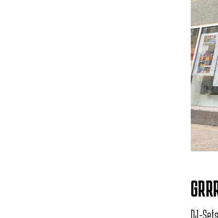
GRRR
DJ-Set