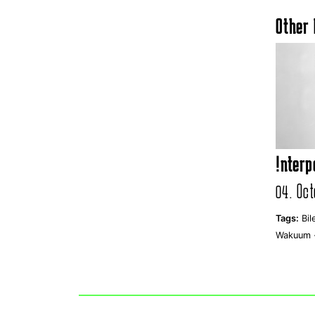
Other 
!nterp
04. Oct
Tags:
Bil
Wakuum 