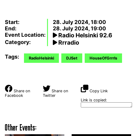
Start:
28. July 2024, 18:00
End:
28. July 2024, 19:00
Event Location:
Radio Helsinki 92.6
Category:
Rrradio
Tags:
RadioHelsinki
DJSet
HouseOfGrrrls
Share on
Share on
Copy Link
Facebook
Twitter
Link is copied:
Other Events: