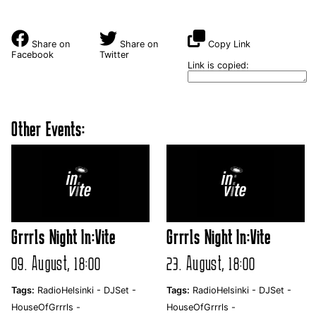
Share on
Share on
Copy Link
Facebook
Twitter
Link is copied:
Other Events:
Grrrls Night In:Vite
Grrrls Night In:Vite
09. August, 18:00
23. August, 18:00
Tags:
RadioHelsinki -
DJSet -
Tags:
RadioHelsinki -
DJSet -
HouseOfGrrrls -
HouseOfGrrrls -