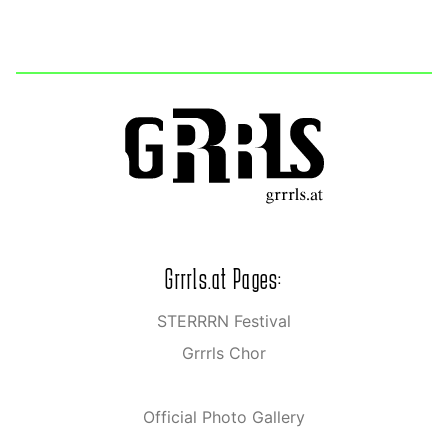
Grrrls.at Pages:
STERRRN Festival
Grrrls Chor
Official Photo Gallery