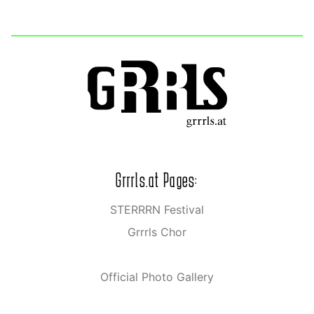
Grrrls.at Pages:
STERRRN Festival
Grrrls Chor
Official Photo Gallery