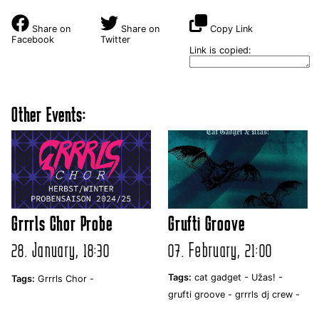
Share on
Share on
Copy Link
Facebook
Twitter
Link is copied:
Other Events:
Grrrls Chor Probe
Grufti Groove
28. January, 18:30
07. February, 21:00
Tags:
cat gadget -
Užas! -
Tags:
Grrrls Chor -
grufti groove -
grrrls dj crew -