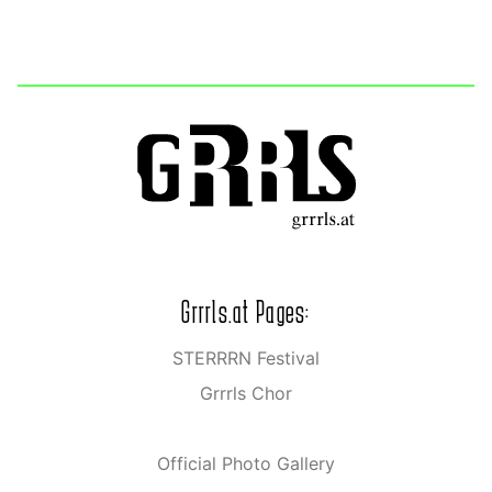
Grrrls.at Pages:
STERRRN Festival
Grrrls Chor
Official Photo Gallery