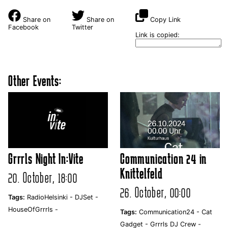
Share on
Share on
Copy Link
Facebook
Twitter
Link is copied:
Other Events:
Grrrls Night In:Vite
Communication 24 in
Knittelfeld
20. October, 18:00
26. October, 00:00
Tags:
RadioHelsinki -
DJSet -
HouseOfGrrrls -
Tags:
Communication24 -
Cat
Gadget -
Grrrls DJ Crew -