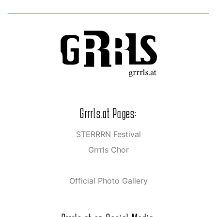
Grrrls.at Pages:
STERRRN Festival
Grrrls Chor
Official Photo Gallery