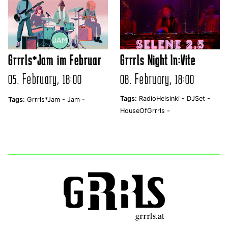
Grrrls*Jam im Februar
Grrrls Night In:Vite
05. February, 18:00
08. February, 18:00
Tags:
RadioHelsinki -
DJSet -
Tags:
Grrrls*Jam -
Jam -
HouseOfGrrrls -