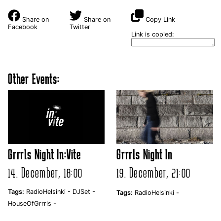
Share on
Share on
Copy Link
Facebook
Twitter
Link is copied:
Other Events:
Grrrls Night In:Vite
Grrrls Night In
14. December, 18:00
19. December, 21:00
Tags:
RadioHelsinki -
DJSet -
Tags:
RadioHelsinki -
HouseOfGrrrls -