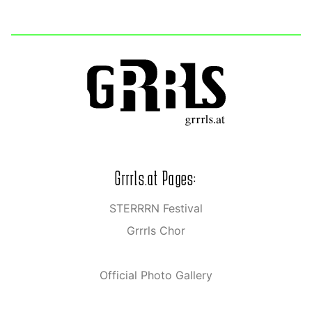
Grrrls.at Pages:
STERRRN Festival
Grrrls Chor
Official Photo Gallery