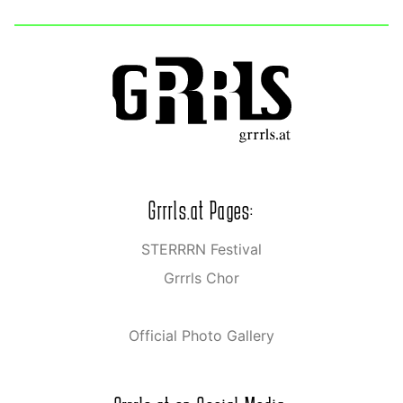
Grrrls.at Pages:
STERRRN Festival
Grrrls Chor
Official Photo Gallery