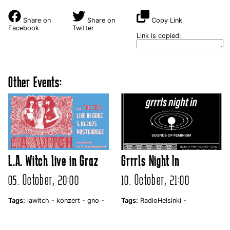
Share on
Share on
Copy Link
Facebook
Twitter
Link is copied:
Other Events:
L.A. Witch live in Graz
Grrrls Night In
05. October, 20:00
10. October, 21:00
Tags:
lawitch -
konzert -
gno -
Tags:
RadioHelsinki -