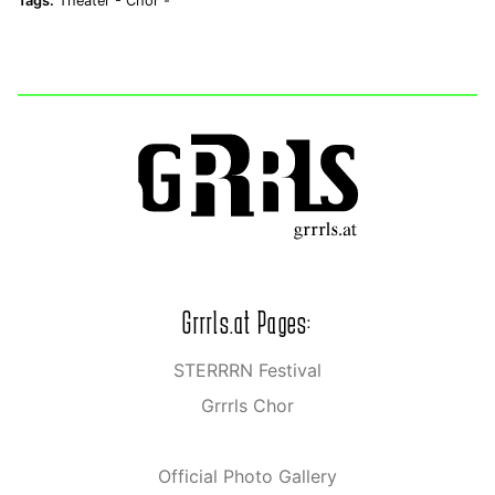
Tags:
Theater -
Chor -
Grrrls.at Pages:
STERRRN Festival
Grrrls Chor
Official Photo Gallery