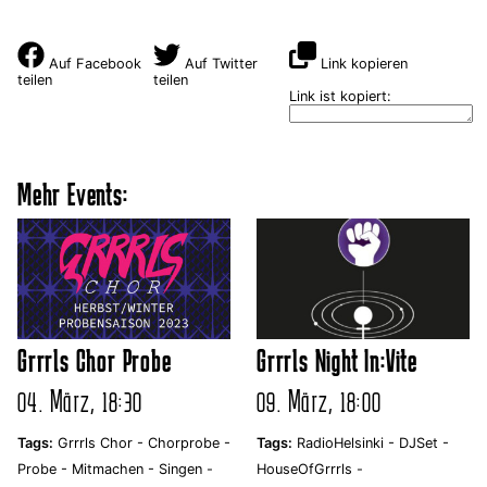
Auf Facebook
Auf Twitter
Link kopieren
teilen
teilen
Link ist kopiert:
Mehr Events:
Grrrls Chor Probe
Grrrls Night In:Vite
04. März, 18:30
09. März, 18:00
Tags:
Grrrls Chor -
Chorprobe -
Tags:
RadioHelsinki -
DJSet -
Probe -
Mitmachen -
Singen -
HouseOfGrrrls -