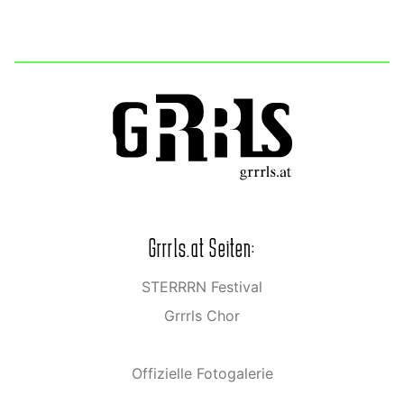
Grrrls.at Seiten:
STERRRN Festival
Grrrls Chor
Offizielle Fotogalerie