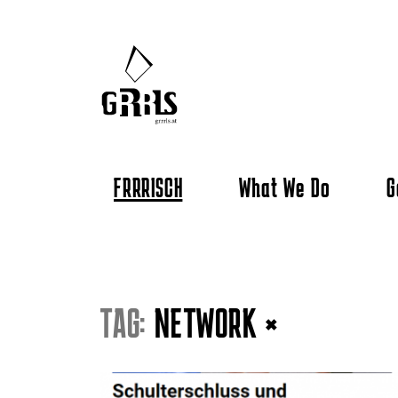
FRRRISCH
What We Do
G
TAG:
NETWORK
×