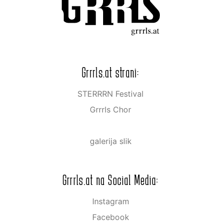
Grrrls.at strani:
STERRRN Festival
Grrrls Chor
galerija slik
Grrrls.at na Social Media:
Instagram
Facebook