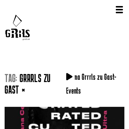
TAG:
GRRRLS ZU
na Grrrls zu Gast-
GAST
×
Events