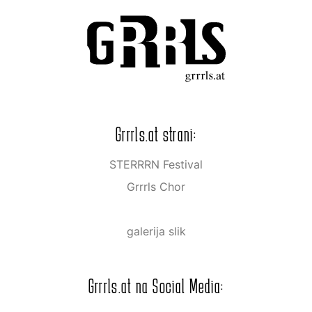
Grrrls.at strani:
STERRRN Festival
Grrrls Chor
galerija slik
Grrrls.at na Social Media: