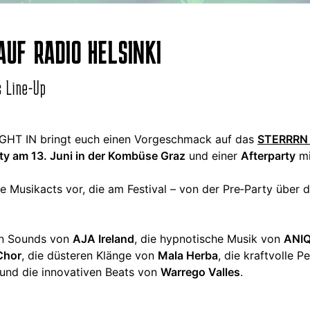
AUF RADIO HELSINKI
s Line-Up
GHT IN bringt euch einen Vorgeschmack auf das
STERRRN 
ty am 13. Juni in der Kombüse Graz
und einer
Afterparty
mi
lle Musikacts vor, die am Festival – von der Pre‑Party übe
len Sounds von
AJA Ireland
, die hypnotische Musik von
ANI
 Chor
, die düsteren Klänge von
Mala Herba
, die kraftvolle 
 und die innovativen Beats von
Warrego Valles
.