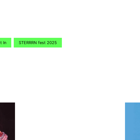
t In
STERRRN fest 2025