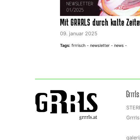
Mit GRRRLS durch kalte Zeit
09. januar 2025
Tags:
frrrisch -
newsletter -
news -
Grrrls
STERR
Grrrl
galeri