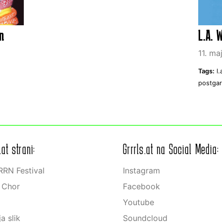
en
L.A. 
11. ma
Tags:
l
postga
.at strani:
Grrrls.at na Social Media:
RN Festival
Instagram
s Chor
Facebook
Youtube
ja slik
Soundcloud