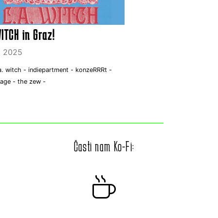
WITCH in Graz!
j 2025
.a. witch -
indiepartment -
konzeRRRt -
rage -
the zew -
Časti nam Ko-Fi: