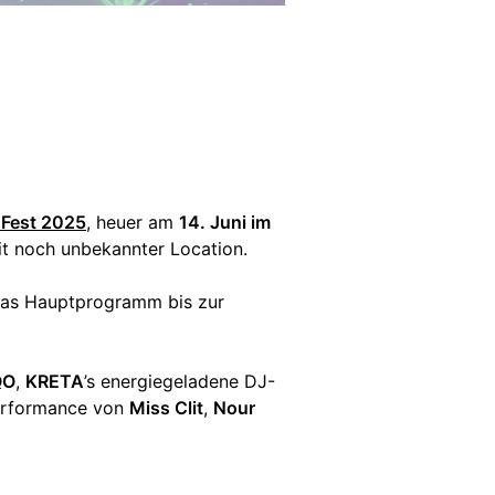
Fest 2025
, heuer am
14. Juni im
t noch unbekannter Location.
r das Hauptprogramm bis zur
QO
,
KRETA
’s energiegeladene DJ-
Performance von
Miss Clit
,
Nour