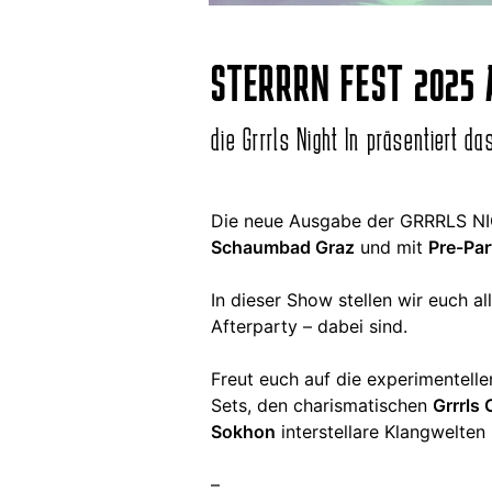
STERRRN FEST 2025 
die Grrrls Night In präsentiert da
Die neue Ausgabe der GRRRLS NI
Schaumbad Graz
und mit
Pre-Par
In dieser Show stellen wir euch a
Afterparty – dabei sind.
Freut euch auf die experimentel
Sets, den charismatischen
Grrrls
Sokhon
interstellare Klangwelten
–