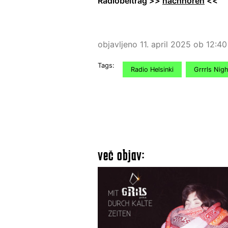
Radiobeitrag >>
nachhören
<<
objavljeno 11. april 2025 ob 12:40
Tags:
Radio Helsinki
Grrrls Nigh
več objav: