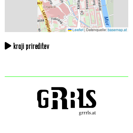
Leaflet
|
Datenquelle:
basemap.at
kraji prireditev