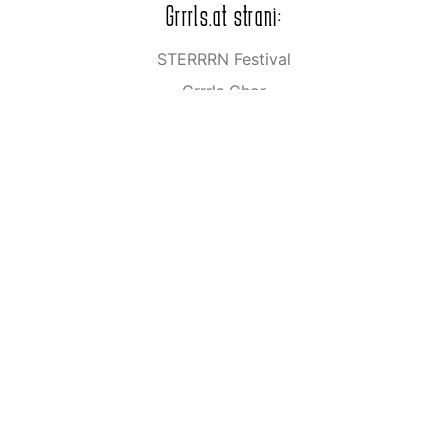
Grrrls.at strani:
STERRRN Festival
Grrrls Chor
galerija slik
Grrrls.at na Social Media:
Instagram
Facebook
Youtube
Soundcloud