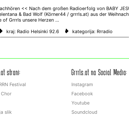
nachhören << Nach dem großen Radioerfolg von BABY JES
lentana & Bad Wolf (Körner44 / grrrls.at) aus der Weihnach
 of Grrrls unsere Herzen …
kraj: Radio Helsinki 92.6
kategorija: Rrradio
.at strani:
Grrrls.at na Social Media:
RN Festival
Instagram
s Chor
Facebook
Youtube
ja slik
Soundcloud